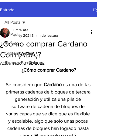
Entrada
All Posts
Emre Ata
All Posts
1 may 2021
3 min de lectura
¿Cómo comprar Cardano
Binance
Coin (ADA)?
Criptomonedas
Binance Fan Tokens
Actualizado:
3 feb 2022
¿Cómo comprar Cardano?
Se considera que 
Cardano 
es una de las 
primeras cadenas de bloques de tercera 
generación y utiliza una pila de 
software de cadena de bloques de 
varias capas que se dice que es flexible 
y escalable, algo que solo unas pocas 
cadenas de bloques han logrado hasta 
ahora. El protocolo se está 