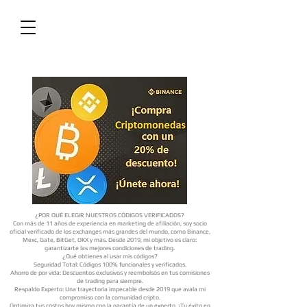
¿POR QUÉ ELEGIR NUESTROS CÓDIGOS VERIFICADOS?
Con más de 11 años de experiencia en marketing de afiliación, soy socio
oficial verificado de los exchanges más grandes del mundo, como Binance,
Mexc, Gate, BitGet, OKX y más. Desde 2019, mi objetivo es claro:
garantizarte las mejores condiciones de trading.
¿Qué obtienes al usar mis códigos?
Seguridad Total: Códigos 100% funcionales y verificados.
Ahorro de por vida: Descuentos exclusivos y reembolsos en tus comisiones
de trading para siempre.
Respaldo Experto: Una trayectoria impecable desde 2019 que avala mi
compromiso con la comunidad cripto.
Optimiza tus costos hoy mismo con la garantía de un experto. ¡Tu éxito en