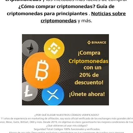
¿Cómo comprar criptomonedas?
Guía de
criptomonedas para principiantes
.
Noticias sobre
criptomonedas
y más.
¿POR QUÉ ELEGIR NUESTROS CÓDIGOS VERIFICADOS?
11 años de experiencia en marketing de afiliación, soy socio oficial verificado de los exchanges más grandes del
nce, Mexc, Gate, BitGet, OKX y más. Desde 2019, mi objetivo es claro: garantizarte las mejores condiciones de tra
¿Qué obtienes al usar mis códigos?
Seguridad Total: Códigos 100% funcionales y verificados.
Ahorro de por vida: Descuentos exclusivos y reembolsos en tus comisiones de trading para siempre.