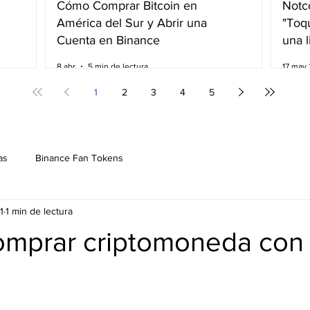
Cómo Comprar Bitcoin en
Notco
América del Sur y Abrir una
"Toqu
Cuenta en Binance
una l
8 abr
5 min de lectura
17 may
1
2
3
4
5
as
Binance Fan Tokens
1
1 min de lectura
mprar criptomoneda con