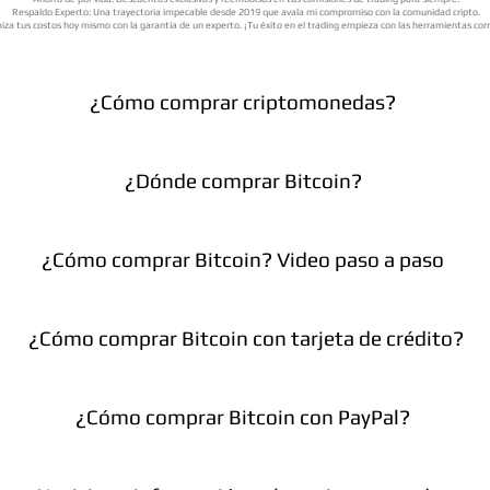
Respaldo Experto: Una trayectoria impecable desde 2019 que avala mi compromiso con la comunidad cripto.
iza tus costos hoy mismo con la garantía de un experto. ¡Tu éxito en el trading empieza con las herramientas cor
¿Cómo comprar criptomonedas?
¿Dónde comprar Bitcoin?
¿Cómo comprar Bitcoin? Video paso a paso
¿Cómo comprar Bitcoin con tarjeta de crédito?
¿Cómo comprar Bitcoin con PayPal?