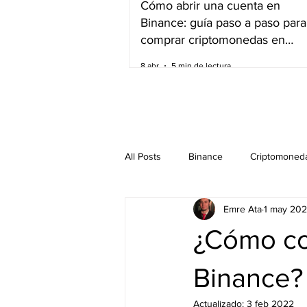
Cómo abrir una cuenta en
Binance: guía paso a paso para
comprar criptomonedas en
América del Sur
8 abr
5 min de lectura
All Posts
Binance
Criptomoned
Emre Ata
1 may 202
¿Cómo co
Binance?
Actualizado:
3 feb 2022