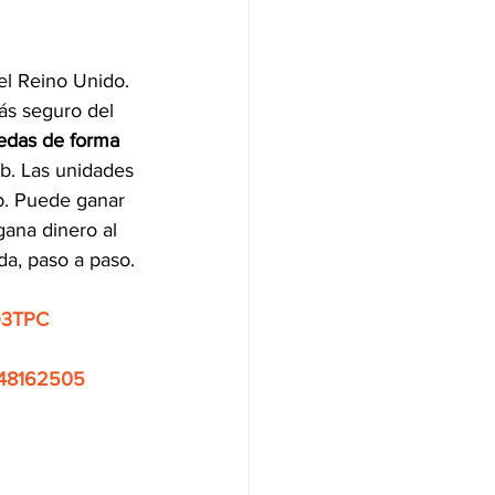
l Reino Unido. 
ás seguro del 
edas de forma 
b. Las unidades 
b. Puede ganar 
gana dinero al 
a, paso a paso.
3TPC
48162505