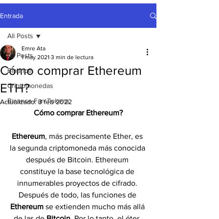
Entrada
All Posts
Emre Ata
All Posts
1 may 2021
3 min de lectura
Cómo comprar Ethereum
Binance
ETH?
Criptomonedas
Binance Fan Tokens
Actualizado:
3 feb 2022
Cómo comprar Ethereum?
Ethereum
, más precisamente Ether, es 
la segunda criptomoneda más conocida 
después de Bitcoin. Ethereum 
constituye la base tecnológica de 
innumerables proyectos de cifrado. 
Después de todo, las funciones de 
Ethereum 
se extienden mucho más allá 
de las de 
Bitcoin
. Por lo tanto, el éter, 