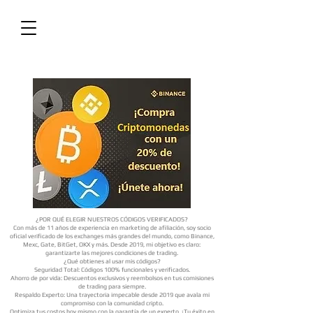
¿POR QUÉ ELEGIR NUESTROS CÓDIGOS VERIFICADOS?
Con más de 11 años de experiencia en marketing de afiliación, soy socio
oficial verificado de los exchanges más grandes del mundo, como Binance,
Mexc, Gate, BitGet, OKX y más. Desde 2019, mi objetivo es claro:
garantizarte las mejores condiciones de trading.
¿Qué obtienes al usar mis códigos?
Seguridad Total: Códigos 100% funcionales y verificados.
Ahorro de por vida: Descuentos exclusivos y reembolsos en tus comisiones
de trading para siempre.
Respaldo Experto: Una trayectoria impecable desde 2019 que avala mi
compromiso con la comunidad cripto.
Optimiza tus costos hoy mismo con la garantía de un experto. ¡Tu éxito en