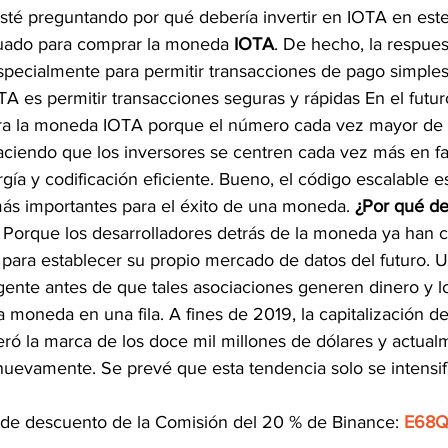
té preguntando por qué debería invertir en IOTA en est
ado para comprar la moneda 
IOTA
. De hecho, la respues
specialmente para permitir transacciones de pago simple
OTA es permitir transacciones seguras y rápidas En el futur
ara la moneda IOTA porque el número cada vez mayor de 
haciendo que los inversores se centren cada vez más en f
a y codificación eficiente. Bueno, el código escalable e
más importantes para el éxito de una moneda. 
¿Por qué de
 Porque los desarrolladores detrás de la moneda ya han 
ara establecer su propio mercado de datos del futuro. U
gente antes de que tales asociaciones generen dinero y lo
a moneda en una fila. A fines de 2019, la capitalización d
ró la marca de los doce mil millones de dólares y actual
uevamente. Se prevé que esta tendencia solo se intensifi
de descuento de la Comisión del 20 % de Binance: 
E68Q