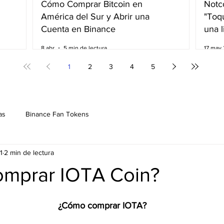
Cómo Comprar Bitcoin en
Notco
América del Sur y Abrir una
"Toqu
Cuenta en Binance
una l
8 abr
5 min de lectura
17 may
1
2
3
4
5
as
Binance Fan Tokens
1
2 min de lectura
mprar IOTA Coin?
¿Cómo comprar IOTA?