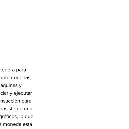
tedora para 
criptomonedas, 
áquinas y 
iar y ejecutar 
ansacción para 
onsiste en una 
ráficos, lo que 
 la moneda está 