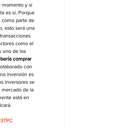
e momento y si 
ta es sí. Porque 
s como parte de 
o, esto será una 
transacciones 
actores como el 
s uno de los 
bería comprar 
colaborado con 
na inversión es 
s inversores se 
e mercado de la 
mente está en 
cará.
3TPC