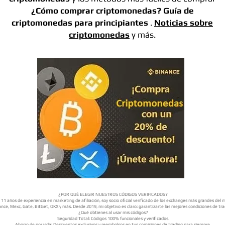
¿Cómo comprar criptomonedas?
Guía de
criptomonedas para principiantes
.
Noticias sobre
criptomonedas
y más.
¿POR QUÉ ELEGIR NUESTROS CÓDIGOS VERIFICADOS?
11 años de experiencia en marketing de afiliación, soy socio oficial verificado de los exchanges más grandes del
nce, Mexc, Gate, BitGet, OKX y más. Desde 2019, mi objetivo es claro: garantizarte las mejores condiciones de tra
¿Qué obtienes al usar mis códigos?
Seguridad Total: Códigos 100% funcionales y verificados.
Ahorro de por vida: Descuentos exclusivos y reembolsos en tus comisiones de trading para siempre.