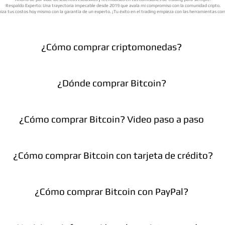
Respaldo Experto: Una trayectoria impecable desde 2019 que avala mi compromiso con la comunidad cripto.
iza tus costos hoy mismo con la garantía de un experto. ¡Tu éxito en el trading empieza con las herramientas cor
¿Cómo comprar criptomonedas?
¿Dónde comprar Bitcoin?
¿Cómo comprar Bitcoin? Video paso a paso
¿Cómo comprar Bitcoin con tarjeta de crédito?
¿Cómo comprar Bitcoin con PayPal?