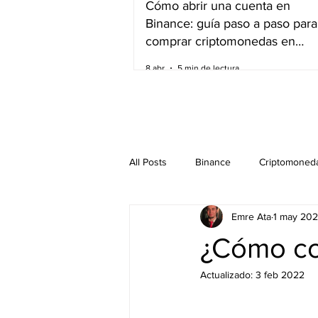
Cómo abrir una cuenta en
Binance: guía paso a paso para
comprar criptomonedas en
América del Sur
8 abr
5 min de lectura
All Posts
Binance
Criptomoned
Emre Ata
1 may 202
¿Cómo co
Actualizado:
3 feb 2022