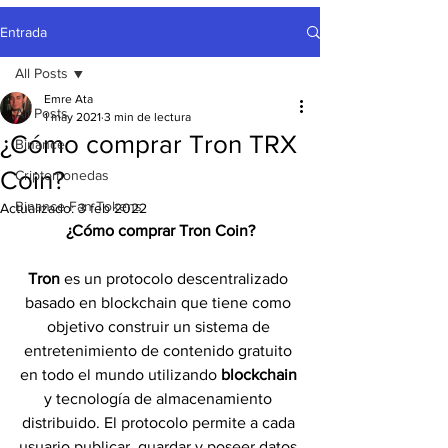
Entrada
All Posts
Emre Ata
All Posts
1 may 2021
3 min de lectura
¿Cómo comprar Tron TRX
Binance
Coin?
Criptomonedas
Binance Fan Tokens
Actualizado:
3 feb 2022
¿Cómo comprar Tron Coin?
Tron 
es un protocolo descentralizado 
basado en blockchain que tiene como 
objetivo construir un sistema de 
entretenimiento de contenido gratuito 
en todo el mundo utilizando 
blockchain 
y tecnología de almacenamiento 
distribuido. El protocolo permite a cada 
usuario publicar, guardar y poseer datos 