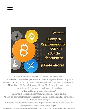
¿POR QUÉ ELEGIR NUESTROS CÓDIGOS VERIFICADOS?
Con más de 11 años de experiencia en marketing de afiliación, soy socio
oficial verificado de los exchanges más grandes del mundo, como Binance,
Mexc, Gate, BitGet, OKX y más. Desde 2019, mi objetivo es claro:
garantizarte las mejores condiciones de trading.
¿Qué obtienes al usar mis códigos?
Seguridad Total: Códigos 100% funcionales y verificados.
Ahorro de por vida: Descuentos exclusivos y reembolsos en tus comisiones
de trading para siempre.
Respaldo Experto: Una trayectoria impecable desde 2019 que avala mi
compromiso con la comunidad cripto.
Optimiza tus costos hoy mismo con la garantía de un experto. ¡Tu éxito en