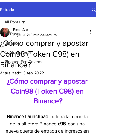
Entrada
All Posts
Emre Ata
All Posts
15 jul 2021
3 min de lectura
¿Cómo comprar y apostar
Binance
Coin98 (Token C98) en
Criptomonedas
Binance Fan Tokens
Binance?
Actualizado:
3 feb 2022
¿Cómo comprar y apostar 
Coin98 (Token C98) en 
Binance?
Binance Launchpad
 incluirá la moneda 
de la billetera Binance 
c98
, con una 
nueva puerta de entrada de ingresos en 