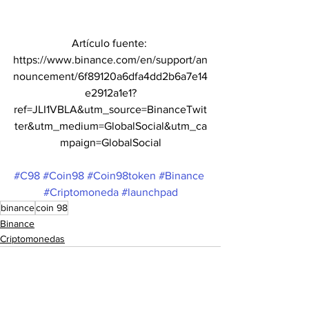
Artículo fuente: 
https://www.binance.com/en/support/an
nouncement/6f89120a6dfa4dd2b6a7e14
e2912a1e1?
ref=JLI1VBLA&utm_source=BinanceTwit
ter&utm_medium=GlobalSocial&utm_ca
mpaign=GlobalSocial
#C98
#Coin98
#Coin98token
#Binance
#Criptomoneda
#launchpad
binance
coin 98
Binance
Criptomonedas