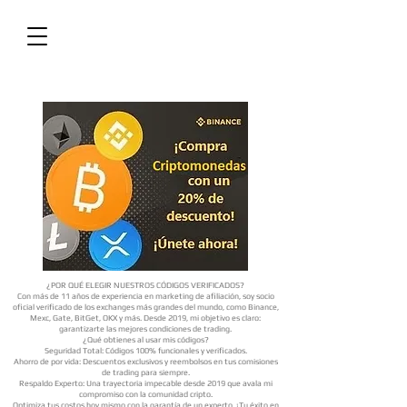
¿POR QUÉ ELEGIR NUESTROS CÓDIGOS VERIFICADOS?
Con más de 11 años de experiencia en marketing de afiliación, soy socio
oficial verificado de los exchanges más grandes del mundo, como Binance,
Mexc, Gate, BitGet, OKX y más. Desde 2019, mi objetivo es claro:
garantizarte las mejores condiciones de trading.
¿Qué obtienes al usar mis códigos?
Seguridad Total: Códigos 100% funcionales y verificados.
Ahorro de por vida: Descuentos exclusivos y reembolsos en tus comisiones
de trading para siempre.
Respaldo Experto: Una trayectoria impecable desde 2019 que avala mi
compromiso con la comunidad cripto.
Optimiza tus costos hoy mismo con la garantía de un experto. ¡Tu éxito en