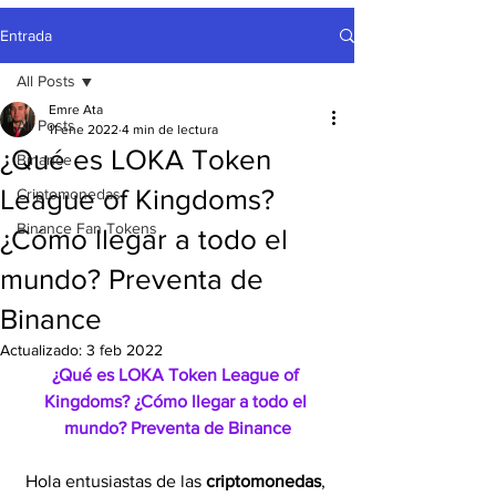
Entrada
All Posts
Emre Ata
All Posts
11 ene 2022
4 min de lectura
¿Qué es LOKA Token
Binance
League of Kingdoms?
Criptomonedas
Binance Fan Tokens
¿Cómo llegar a todo el
mundo? Preventa de
Binance
Actualizado:
3 feb 2022
¿Qué es LOKA Token League of 
Kingdoms? ¿Cómo llegar a todo el 
mundo? Preventa de Binance
Hola entusiastas de las 
criptomonedas
, 