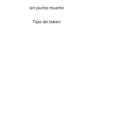
sin punto muerto
Tipo de token
ERC20
Distribución de tokens
Después del final de la venta de tokens
Fuente: 
https://launchpad.binance.com/en/subsc
ription/LOKA_BNB 
PUEDE CONVERTIRSE EN UN 
SUSCRIPTOR DE BINANCE HACIENDO 
CLIC AQUÍ HAZ CLIC AQUÍ PARA 