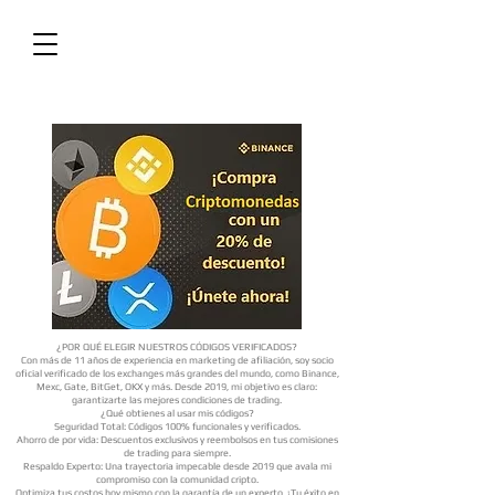
¿POR QUÉ ELEGIR NUESTROS CÓDIGOS VERIFICADOS?
Con más de 11 años de experiencia en marketing de afiliación, soy socio
oficial verificado de los exchanges más grandes del mundo, como Binance,
Mexc, Gate, BitGet, OKX y más. Desde 2019, mi objetivo es claro:
garantizarte las mejores condiciones de trading.
¿Qué obtienes al usar mis códigos?
Seguridad Total: Códigos 100% funcionales y verificados.
Ahorro de por vida: Descuentos exclusivos y reembolsos en tus comisiones
de trading para siempre.
Respaldo Experto: Una trayectoria impecable desde 2019 que avala mi
compromiso con la comunidad cripto.
Optimiza tus costos hoy mismo con la garantía de un experto. ¡Tu éxito en