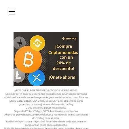
¿POR QUÉ ELEGIR NUESTROS CÓDIGOS VERIFICADOS?
Con más de 11 años de experiencia en marketing de afiliación, soy socio
oficial verificado de los exchanges más grandes del mundo, como Binance,
Mexc, Gate, BitGet, OKX y más. Desde 2019, mi objetivo es claro:
garantizarte las mejores condiciones de trading.
¿Qué obtienes al usar mis códigos?
Seguridad Total: Códigos 100% funcionales y verificados.
Ahorro de por vida: Descuentos exclusivos y reembolsos en tus comisiones
de trading para siempre.
Respaldo Experto: Una trayectoria impecable desde 2019 que avala mi
compromiso con la comunidad cripto.
Optimiza tus costos hoy mismo con la garantía de un experto. ¡Tu éxito en