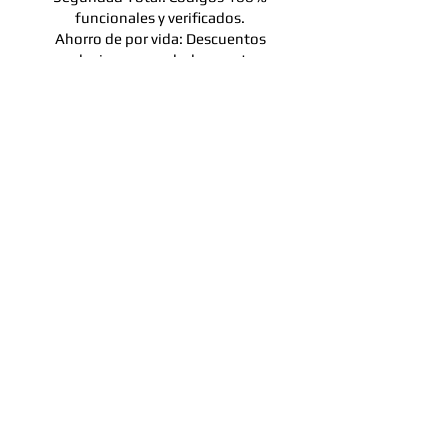
funcionales y verificados.
Ahorro de por vida: Descuentos
exclusivos y reembolsos en tus
comisiones de trading para siempre.
Respaldo Experto: Una trayectoria
impecable desde 2019 que avala mi
compromiso con la comunidad cripto.
Optimiza tus costos hoy mismo con la
garantía de un experto. ¡Tu éxito en el
trading empieza con las herramientas
correctas!