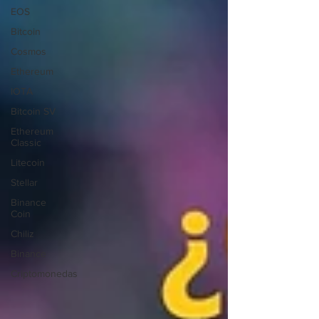
EOS
Bitcoin
Cosmos
Ethereum
IOTA
Bitcoin SV
Ethereum
Classic
Litecoin
Stellar
Binance
Coin
Chiliz
Binance
Criptomonedas