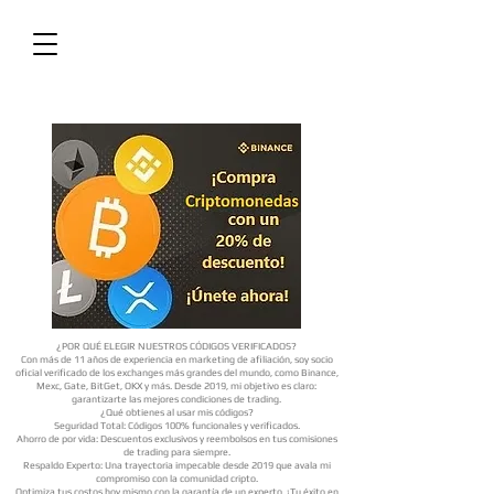
¿POR QUÉ ELEGIR NUESTROS CÓDIGOS VERIFICADOS?
Con más de 11 años de experiencia en marketing de afiliación, soy socio
oficial verificado de los exchanges más grandes del mundo, como Binance,
Mexc, Gate, BitGet, OKX y más. Desde 2019, mi objetivo es claro:
garantizarte las mejores condiciones de trading.
¿Qué obtienes al usar mis códigos?
Seguridad Total: Códigos 100% funcionales y verificados.
Ahorro de por vida: Descuentos exclusivos y reembolsos en tus comisiones
de trading para siempre.
Respaldo Experto: Una trayectoria impecable desde 2019 que avala mi
compromiso con la comunidad cripto.
Optimiza tus costos hoy mismo con la garantía de un experto. ¡Tu éxito en