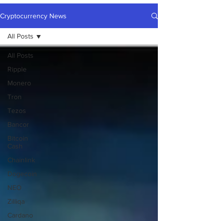
Cryptocurrency News
All Posts
All Posts
Ripple
Monero
Tron
Tezos
Bancor
Bitcoin
Cash
Chainlink
Dogecoin
NEO
Zilliqa
Cardano