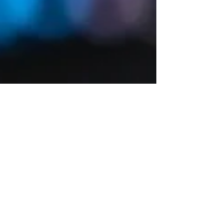
Emre Ata
Feb 14, 2021
2 min read
¿Cómo comprar Binance Coin
(BNB)?