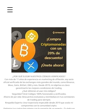
¿POR QUÉ ELEGIR NUESTROS CÓDIGOS VERIFICADOS?
Con más de 11 años de experiencia en marketing de afiliación, soy socio
oficial verificado de los exchanges más grandes del mundo, como Binance,
Mexc, Gate, BitGet, OKX y más. Desde 2019, mi objetivo es claro:
garantizarte las mejores condiciones de trading.
¿Qué obtienes al usar mis códigos?
Seguridad Total: Códigos 100% funcionales y verificados.
Ahorro de por vida: Descuentos exclusivos y reembolsos en tus comisiones
de trading para siempre.
Respaldo Experto: Una trayectoria impecable desde 2019 que avala mi
compromiso con la comunidad cripto.
Optimiza tus costos hoy mismo con la garantía de un experto. ¡Tu éxito en