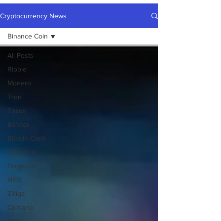
Cryptocurrency News
Binance Coin
All Posts
Ripple
Monero
Tron
Tezos
Bancor
Bitcoin Cash
Chainlink
Dogecoin
NEO
Zilliqa
Cardano