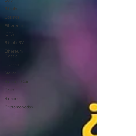
EOS
Bitcoin
Cosmos
Ethereum
IOTA
Bitcoin SV
Ethereum
Classic
Litecoin
Stellar
Binance Coin
Chiliz
Binance
Criptomonedas