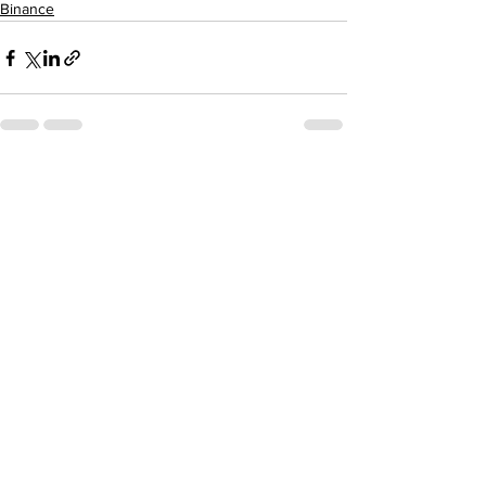
Binance
See All
Recent Posts