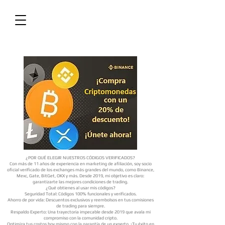
¿POR QUÉ ELEGIR NUESTROS CÓDIGOS VERIFICADOS?
Con más de 11 años de experiencia en marketing de afiliación, soy socio
oficial verificado de los exchanges más grandes del mundo, como Binance,
Mexc, Gate, BitGet, OKX y más. Desde 2019, mi objetivo es claro:
garantizarte las mejores condiciones de trading.
¿Qué obtienes al usar mis códigos?
Seguridad Total: Códigos 100% funcionales y verificados.
Ahorro de por vida: Descuentos exclusivos y reembolsos en tus comisiones
de trading para siempre.
Respaldo Experto: Una trayectoria impecable desde 2019 que avala mi
compromiso con la comunidad cripto.
Optimiza tus costos hoy mismo con la garantía de un experto. ¡Tu éxito en