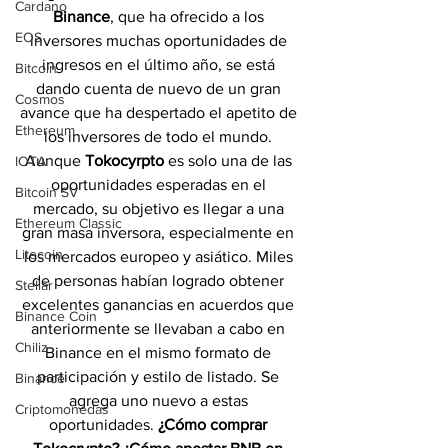
Cardano
Binance
, que ha ofrecido a los 
EOS
inversores muchas oportunidades de 
ingresos en el último año, se está 
Bitcoin
dando cuenta de nuevo de un gran 
Cosmos
avance que ha despertado el apetito de 
Ethereum
los inversores de todo el mundo. 
Aunque 
Tokocyrpto 
es solo una de las 
IOTA
oportunidades esperadas en el 
Bitcoin SV
mercado, su objetivo es llegar a una 
Ethereum Classic
gran masa inversora, especialmente en 
Litecoin
los mercados europeo y asiático. Miles 
de personas habían logrado obtener 
Stellar
excelentes ganancias en acuerdos que 
Binance Coin
anteriormente se llevaban a cabo en 
Chiliz
Binance en el mismo formato de 
participación y estilo de listado. Se 
Binance
agrega uno nuevo a estas 
Criptomonedas
oportunidades. 
¿Cómo comprar 