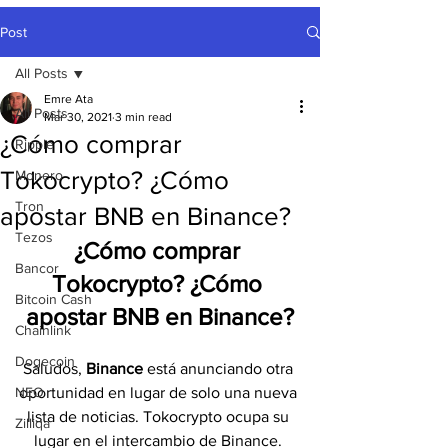
Post
All Posts
Emre Ata
All Posts
Mar 30, 2021
3 min read
¿Cómo comprar
Ripple
Tokocrypto? ¿Cómo
Monero
Tron
apostar BNB en Binance?
Tezos
¿Cómo comprar 
Bancor
Tokocrypto? ¿Cómo 
Bitcoin Cash
apostar BNB en Binance?
Chainlink
Dogecoin
Saludos, 
Binance 
está anunciando otra 
NEO
oportunidad en lugar de solo una nueva 
lista de noticias. Tokocrypto ocupa su 
Zilliqa
lugar en el intercambio de Binance. 