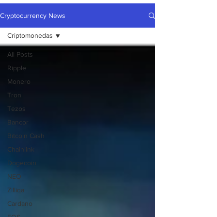
Cryptocurrency News
Criptomonedas
All Posts
Ripple
Monero
Tron
Tezos
Bancor
Bitcoin Cash
Chainlink
Dogecoin
NEO
Zilliqa
Cardano