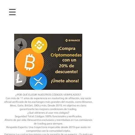
¿POR QUÉ ELEGIR NUESTROS CÓDIGOS VERIFICADOS?
Con más de 11 años de experiencia en marketing de afiliación, soy socio
oficial verificado de los exchanges más grandes del mundo, como Binance,
Mexc, Gate, BitGet, OKX y más. Desde 2019, mi objetivo es claro:
garantizarte las mejores condiciones de trading.
¿Qué obtienes al usar mis códigos?
Seguridad Total: Códigos 100% funcionales y verificados.
Ahorro de por vida: Descuentos exclusivos y reembolsos en tus comisiones
de trading para siempre.
Respaldo Experto: Una trayectoria impecable desde 2019 que avala mi
compromiso con la comunidad cripto.
Optimiza tus costos hoy mismo con la garantía de un experto. ¡Tu éxito en