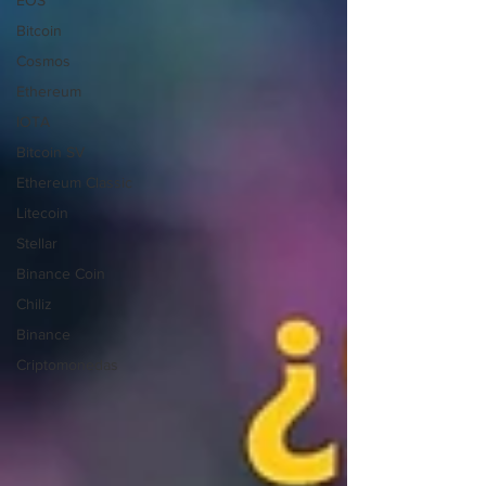
EOS
Bitcoin
Cosmos
Ethereum
IOTA
Bitcoin SV
Ethereum Classic
Litecoin
Stellar
Binance Coin
Chiliz
Binance
Criptomonedas